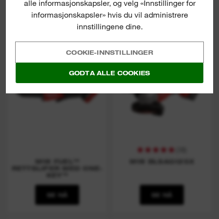
SE NÅ
SE NÅ
alle informasjonskapsler, og velg «Innstillinger for
informasjonskapsler» hvis du vil administrere
innstillingene dine.
M18 FDGROVPDB
M18 BLSAG125X
COOKIE-INNSTILLINGER
GODTA ALLE COOKIES
(
16
)
M18 FUEL™
M18 BLSAG125X
RETTSLIPER MED ONE-
KEY™
SE NÅ
SE NÅ