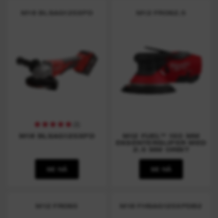
M18 BLSAG125XPD
M12 FROS2.5
(
8
)
M18 BLSAG125XPD
M12 FUEL™ 150 MM
EKSENTERSLIPER MED
2.5 MM ORBIT
SE NÅ
SE NÅ
M12 FROS5
M18 FHSAG125XPDB2