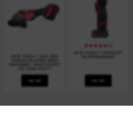
(
6
)
M12 FUEL™ VINKLET
M18 FUEL™ 125 MM
SLIPEMASKIN
VINKELSLIPER MED
VARIABEL HASTIGHET
OG ONE-KEY™
SE NÅ
SE NÅ