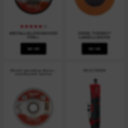
(
1
)
METALLSLIPESKIVER
CERA TURBO™
PRO+
LAMELLSKIVE
SE NÅ
SE NÅ
Metal grinding discs -
M12 FDGS
contractor series