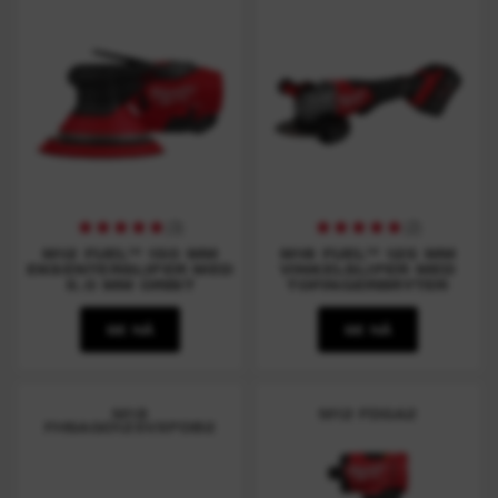
(
3
)
(
2
)
M12 FUEL™ 150 MM
M18 FUEL™ 125 MM
EKSENTERSLIPER MED
VINKELSLIPER MED
5.0 MM ORBIT
TOFINGERBRYTER
SE NÅ
SE NÅ
M18
M12 FDGA2
FHSAGO125VXPDB2