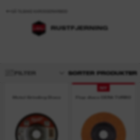
GÅ TILBAKE KAROSSERIARBEID
RUSTFJERNING
FILTER
SORTER PRODUKTER
NY
Metal Grinding Discs
Flap discs CERA TURBO