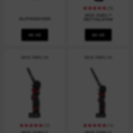
(
29
)
M12 FUEL™
SLIPESKIVER
RETTSLIPER
SE NÅ
SE NÅ
M12 FBFL10
M12 FBFL13
(
10
)
(
14
)
M12 FUEL™
M12 FUEL™