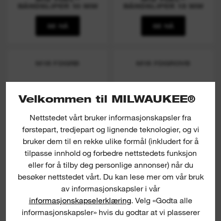
BÅNDSLIPER 10 MM
BÅNDSLIPER 13 MM
SE NÅ
SE NÅ
M18 FDGRB
M18 FDGROVB
Velkommen til MILWAUKEE®
Nettstedet vårt bruker informasjonskapsler fra
førstepart, tredjepart og lignende teknologier, og vi
bruker dem til en rekke ulike formål (inkludert for å
tilpasse innhold og forbedre nettstedets funksjon
eller for å tilby deg personlige annonser) når du
besøker nettstedet vårt. Du kan lese mer om vår bruk
(
2
)
(
3
)
av informasjonskapsler i vår
M18 FUEL™
M18 FUEL™
RETTSLIPER
RETTSLIPER MED ONE-
informasjonskapselerklæring
. Velg «Godta alle
KEY™
informasjonskapsler» hvis du godtar at vi plasserer