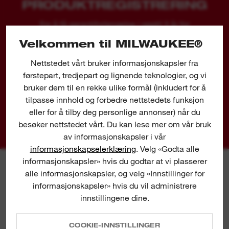
PRODUKTREGISTRERING
For å få garantiforlengelse i opptil 3 år for
produktene dine, kan du ganske enkelt
Velkommen til MILWAUKEE®
registrere produktet online.
Nettstedet vårt bruker informasjonskapsler fra
førstepart, tredjepart og lignende teknologier, og vi
LES MER HER
bruker dem til en rekke ulike formål (inkludert for å
tilpasse innhold og forbedre nettstedets funksjon
eller for å tilby deg personlige annonser) når du
besøker nettstedet vårt. Du kan lese mer om vår bruk
av informasjonskapsler i vår
informasjonskapselerklæring
. Velg «Godta alle
informasjonskapsler» hvis du godtar at vi plasserer
alle informasjonskapsler, og velg «Innstillinger for
HOLD DEG OPPDATERT!
informasjonskapsler» hvis du vil administrere
innstillingene dine.
COOKIE-INNSTILLINGER
MILWAUKEE®