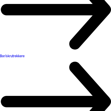
Bor/skrutrekkere