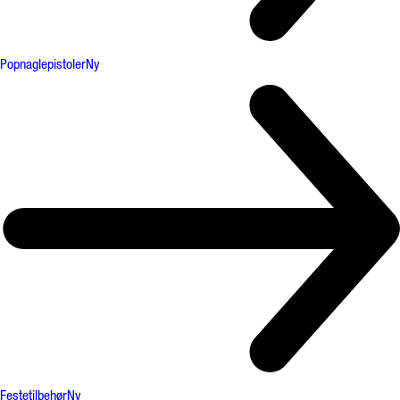
Popnaglepistoler
Ny
Festetilbehør
Ny