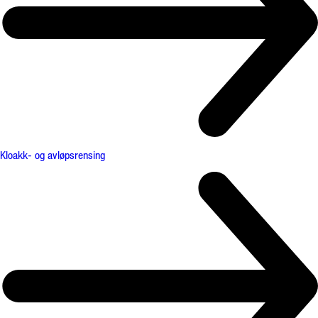
Kloakk- og avløpsrensing