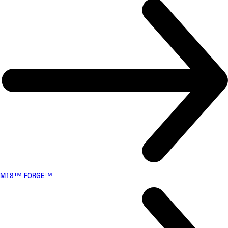
M18™ FORGE™