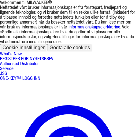
Velkommen til MILWAUKEE®
Nettstedet vårt bruker informasjonskapsler fra førstepart, tredjepart og
lignende teknologier, og vi bruker dem til en rekke ulike formål (inkludert for
å tilpasse innhold og forbedre nettstedets funksjon eller for å tilby deg
personlige annonser) når du besøker nettstedet vårt. Du kan lese mer om
vår bruk av informasjonskapsler i vår
informasjonskapselerklæring
. Velg
«Godta alle informasjonskapsler» hvis du godtar at vi plasserer alle
informasjonskapsler, og velg «Innstillinger for informasjonskapsler» hvis du
vil administrere innstillingene dine.
Cookie-innstillinger
Godta alle cookies
What's New
REGISTRER FOR NYHETSBREV
Authorised Distributor
Service
JSS
ONE-KEY™ LOGG INN