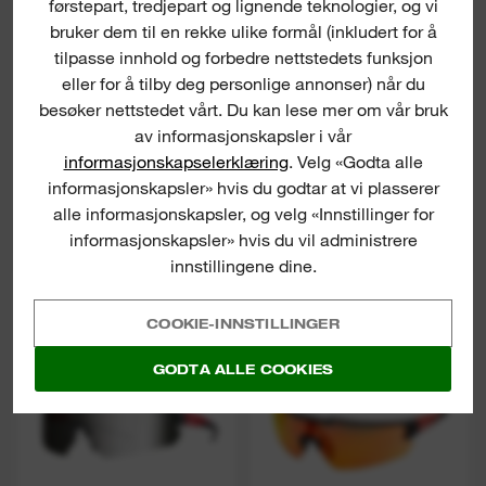
førstepart, tredjepart og lignende teknologier, og vi
bruker dem til en rekke ulike formål (inkludert for å
+
2
+
2
tilpasse innhold og forbedre nettstedets funksjon
eller for å tilby deg personlige annonser) når du
(
3
)
(
3
)
besøker nettstedet vårt. Du kan lese mer om vår bruk
FORSTERKEDE
FORSTERKEDE
VERNEBRILLER
VERNEBRILLER
av informasjonskapsler i vår
informasjonskapselerklæring
. Velg «Godta alle
SE NÅ
SE NÅ
informasjonskapsler» hvis du godtar at vi plasserer
alle informasjonskapsler, og velg «Innstillinger for
Sammenlign
Sammenlign
informasjonskapsler» hvis du vil administrere
innstillingene dine.
Enhanced Safety Glasses
Enhanced Safety Glasses
COOKIE-INNSTILLINGER
GODTA ALLE COOKIES