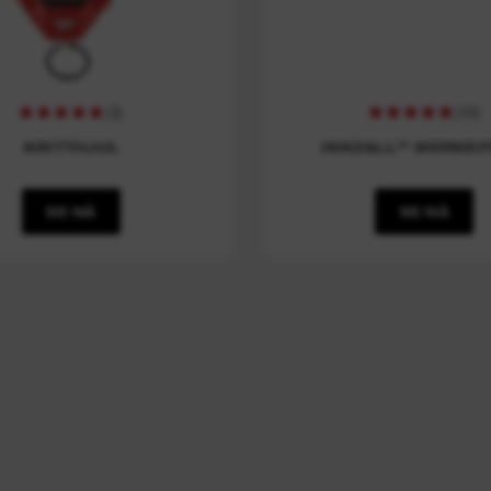
(
3
)
(
10
)
KRITTHJUL
INKZALL™ MERKE
SE NÅ
SE NÅ