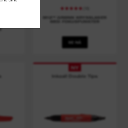
(
16
)
SB
M12™ GRØNN KRYSSLASER
LASER
MED FOKUSPUNKTER
OG
R
SE NÅ
NY
s
Inkzall Double Tips