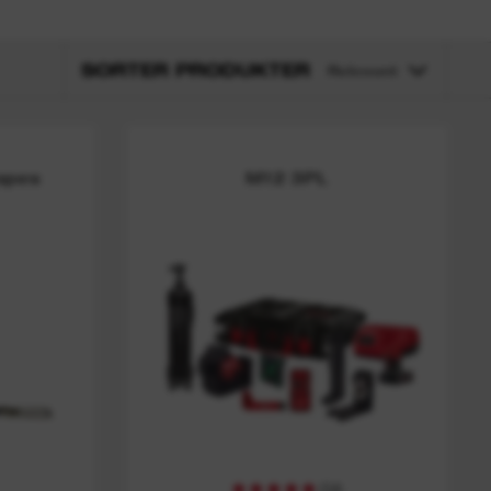
SORTER PRODUKTER
Relevant
Tapes
M12 3PL
(
54
)