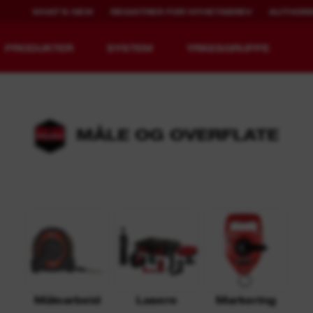
WHAT'S NEW
REGISTRER FOR NYHETSBREV
AUTHORI
PRODUKTER
SYSTEM
YRKESGRUPPE
MÅLE OG OVERFLATE
MX FUEL™
REDLITHIUM™ USB
i
Målearbeid
Lasere
Markering