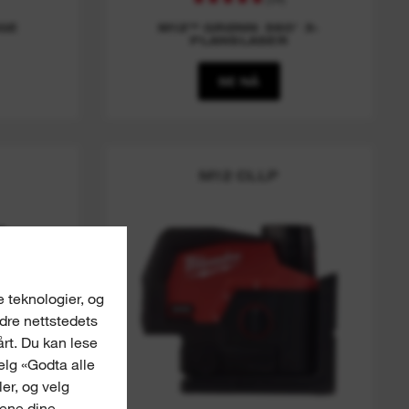
GE
M12™ GRØNN 360° 3-
PLANSLASER
SE NÅ
M12 CLLP
e teknologier, og
edre nettstedets
årt. Du kan lese
Velg «Godta alle
er, og velg
gene dine.