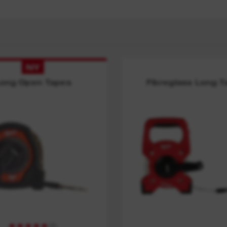
NY
ong Open Tapes
Fibreglass Long 
(
1
)