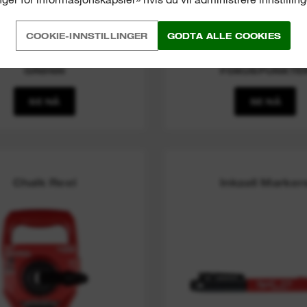
(
8
)
(
10
)
COOKIE-INNSTILLINGER
GODTA ALLE COOKIES
EDLITIHIUM™ USB
REDLITHIUM™ U
OPPLADBAR
OPPLADBAR GRØNN 
RYSSLINJELASER -
- KRYSSLINJER 
GRØNN
FOKUSPUNKTE
SE NÅ
SE NÅ
Chalk Reel
Inkzall Marker