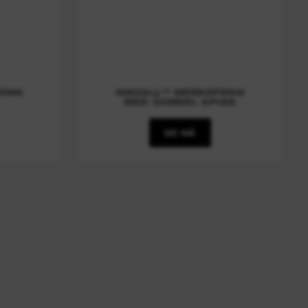
PENN
INKZALL™ MERKEPENN
MED DOBBEL SPISS
SE NÅ