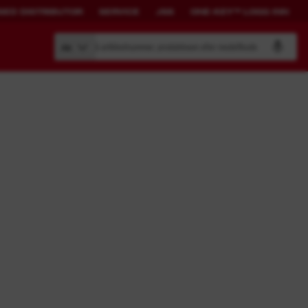
SED DISTRIBUTOR
SERVICE
JSS
ONE-KEY™ LOGG INN
Søk på artikkelnummer, produktnavn eller modellkode
Alt
PACKOUT™
ONE-KEY™
ONE-KEY™ verktøy
ONE-KEY™ LOGG INN