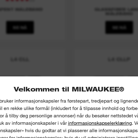
ÅPENT MÅLEBÅND
GLASSFIBER LAN
MÅLEBÅND
SE NÅ
SE NÅ
L4 CLL
L4 CLLP
Velkommen til MILWAUKEE®
bruker informasjonskapsler fra førstepart, tredjepart og lignend
il en rekke ulike formål (inkludert for å tilpasse innhold og forb
for å tilby deg personlige annonser) når du besøker nettstedet v
k av informasjonskapsler i vår
informasjonskapselerklæring
. 
nskapsler» hvis du godtar at vi plasserer alle informasjonskapsl
inger for informasjonskapsler» hvis du vil administrere innstillin