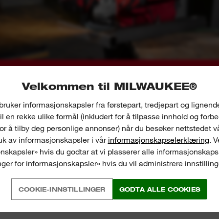
Velkommen til MILWAUKEE®
01
02
03
04
bruker informasjonskapsler fra førstepart, tredjepart og lignend
il en rekke ulike formål (inkludert for å tilpasse innhold og forb
for å tilby deg personlige annonser) når du besøker nettstedet v
k av informasjonskapsler i vår
informasjonskapselerklæring
. 
nskapsler» hvis du godtar at vi plasserer alle informasjonskapsl
inger for informasjonskapsler» hvis du vil administrere innstillin
COOKIE-INNSTILLINGER
GODTA ALLE COOKIES