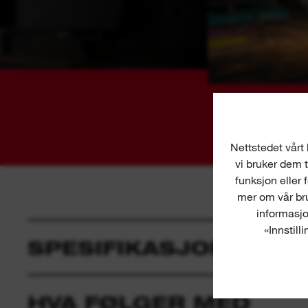
Nettstedet vårt 
vi bruker dem t
funksjon eller 
mer om vår bru
informasjo
«Innstill
SPESIFIKASJON
HVA FØLGER MED