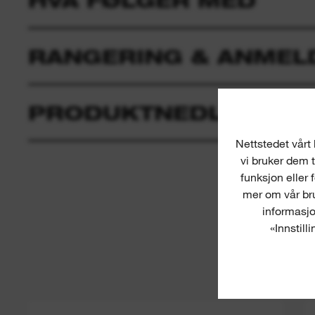
RANGERING & ANMEL
PRODUKTNEDLASTNI
Nettstedet vårt 
vi bruker dem t
funksjon eller 
mer om vår bru
informasjo
«Innstill