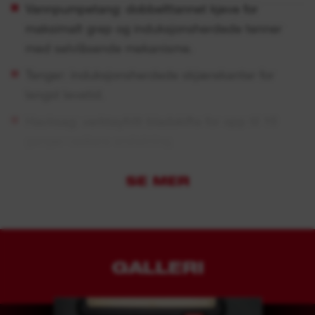
Vannpumpetang: dobbelttannet kjeve for
maksimalt grep og induksjonsherdede tenner
med selvlåsende mekanisme.
Tenger: induksjonsherdede skjærekanter for
lengst levetid.
Hacksag: verktøyfritt bladskifte for opp til 10
ganger raskere erstatning.
Rørkutter mini: forkrommet kutter for best mulig
SE MER
rustbeskyttelse.
Skuminnlegg for lengre holdbarhet, laserkuttede
størrelser for enkel og rask
størrelsesidentifikasjon og rød bakgrunn for rask
GALLERI
identifisering av manglende verktøy.