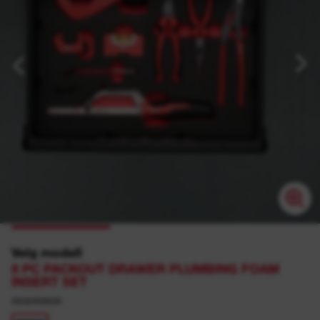
Velg modell
8 PC PACKOUT DRAWER PLUMBING FOAM
INSERT SET
4932493639