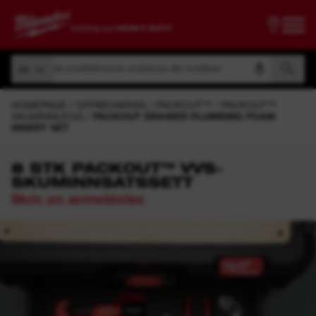
Søk på artikkelnummer, produktnavn eller modellkode
Alt
Søk på artikkelnummer, produktnavn eller modellkode
Alt
HOMEPAGE
OPPBEVARING
PACKOUT™
PACKOUT™
SKUMINNLEGG
PACKOUT DRAWER PLUMBING FOAM
INSERT SET
8 STK PACKOUT™ VVS-
SKUMINNSATSSETT
Skriv en anmeldelse