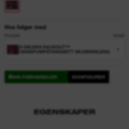
Hva følger med
Produkt
Antall
8 DELERS PACKOUT™
1
VANNPUMPETANGSETT SKUMINNLEGG
FINN FORHANDLER
KONFIGURER
EGENSKAPER