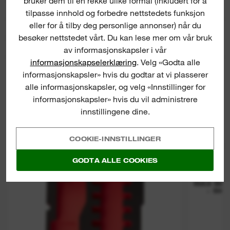
bruker dem til en rekke ulike formål (inkludert for å
tilpasse innhold og forbedre nettstedets funksjon
eller for å tilby deg personlige annonser) når du
besøker nettstedet vårt. Du kan lese mer om vår bruk
PRODUKTNEDLASTNINGER
av informasjonskapsler i vår
informasjonskapselerklæring
. Velg «Godta alle
informasjonskapsler» hvis du godtar at vi plasserer
alle informasjonskapsler, og velg «Innstillinger for
informasjonskapsler» hvis du vil administrere
innstillingene dine.
COOKIE-INNSTILLINGER
Empty Packout Foam Insert
Sp
GODTA ALLE COOKIES
MAX BIT
- SK