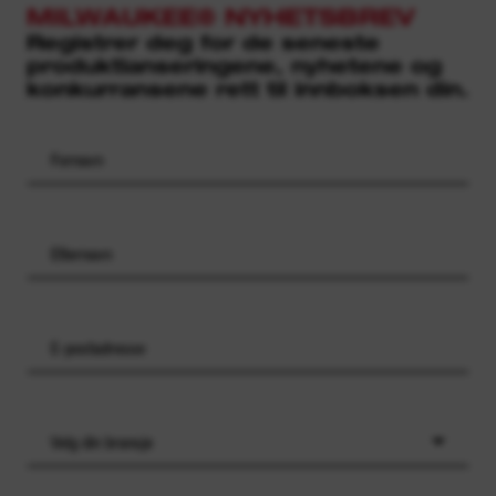
MILWAUKEE® NYHETSBREV
Registrer deg for de seneste
produktlanseringene, nyhetene og
konkurransene rett til innboksen din.
Velg din bransje