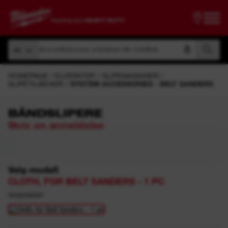
Søk på artikkelnummer, produktnavn eller modellkode
Alt
Søk på artikkelnummer, produktnavn eller modellkode
Alt
HOMEPAGE
ELVERKTØY
SLIPEMASKINER
SLIPETILBEHØR
SYSTEM ACCESSORIES - BELT SANDERS
BÅNDSLIPERE
Skriv en anmeldelse
Velg modell
CLOTH, FOR BELT SANDERS - 1 PC
4932336597