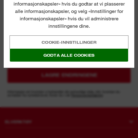
informasjonskapsler» hvis du godtar at vi plasserer
alle informasjonskapsler, og velg «Innstillinger for
informasjonskapsler» hvis du vil administrere
innstillingene dine.
COOKIE-INNSTILLINGER
Velg din bransje
GODTA ALLE COOKIES
LAGRE ENDRINGENE
Informasjon om hvordan vi behandler din personlige data, inkl. hvordan du
avmelder fra nyhetsbrevet, finner du i vår
Personvernerklæring
ELVERKTØY
Boring og meisling