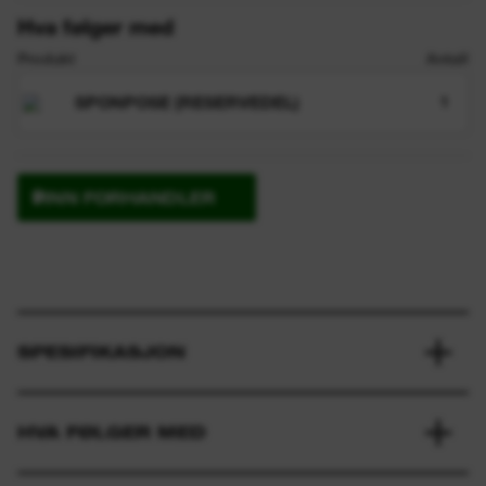
Hva følger med
Produkt
Antall
SPONPOSE (RESERVEDEL)
1
FINN FORHANDLER
SPESIFIKASJON
HVA FØLGER MED