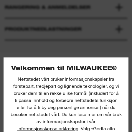
RANGERING & ANMELDELSER
PRODUKTNEDLASTNINGER
MILWAUKEE® NYHETSBREV
Velkommen til MILWAUKEE®
Registrer deg for de seneste
produktlanseringene, nyhetene og
Nettstedet vårt bruker informasjonskapsler fra
konkurransene rett til innboksen din.
førstepart, tredjepart og lignende teknologier, og vi
bruker dem til en rekke ulike formål (inkludert for å
tilpasse innhold og forbedre nettstedets funksjon
eller for å tilby deg personlige annonser) når du
besøker nettstedet vårt. Du kan lese mer om vår bruk
av informasjonskapsler i vår
informasjonskapselerklæring
. Velg «Godta alle