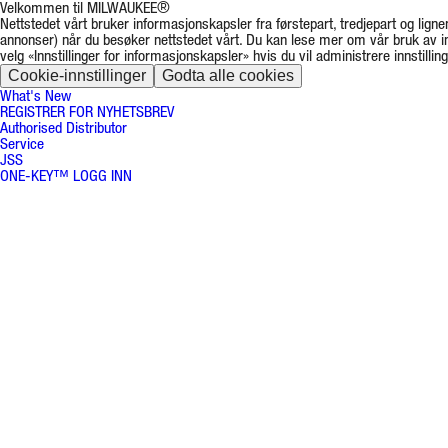
Velkommen til MILWAUKEE®
Nettstedet vårt bruker informasjonskapsler fra førstepart, tredjepart og lignen
annonser) når du besøker nettstedet vårt. Du kan lese mer om vår bruk av 
velg «Innstillinger for informasjonskapsler» hvis du vil administrere innstillin
Cookie-innstillinger
Godta alle cookies
What's New
REGISTRER FOR NYHETSBREV
Authorised Distributor
Service
JSS
ONE-KEY™ LOGG INN