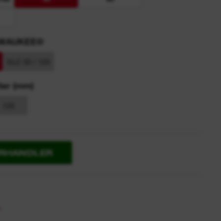
LWAUKEE®
SLC 50 / 125
ter (mm)
125
ORHANDLER