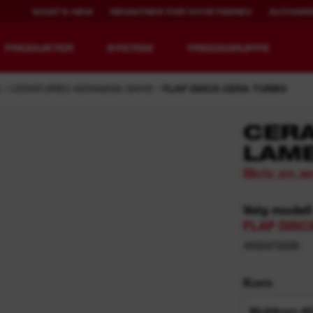
WHAT'S NEW
REGISTRER FOR NYHETSBREV
AUTHORI
PRODUKTER
SYSTEM
YRKESGRUPPE
E
CERATURBO KERAMISK SKIVE
FLAP DISCS CERA TURBO
CER
LAME
Skriv en a
MX FUEL™
REDLITHIUM™ USB
Velg modell
FLAP DISC
4932472228
i
Korn
Multikorn 40