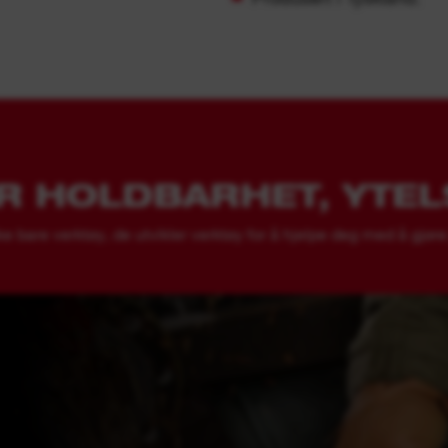
OR HOLDBARHET, YTEL
bare verktøy, de utvikler verktøy for å hjelpe deg med å gjøre 