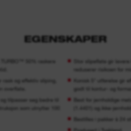
EGENSKAPER
RA TURBO™ 50% raskere
Stor slipeflate gir lave
tid.
reduserer risikoen for mis
rask og effektiv sliping,
Konisk 5° utførelse gir e
n overflate.
godt til kontur- og forma
 og tilpasser seg bedre til
Best for jernholdige meta
truksjon som utnytter 100
(1.4401) og ikke-jernhold
Bestilles i pakker à 24 st
Produsert i Tyskland.