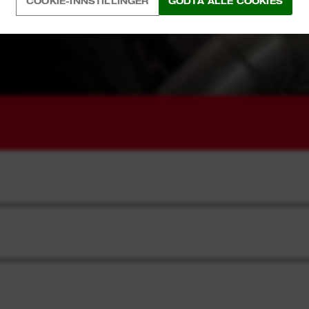
COOKIE-INNSTILLINGER
GODTA ALLE COOKIES