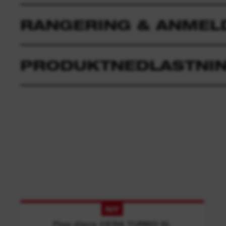
RANGERING & ANMEL
PRODUKTNEDLASTNI
NY
Flap discs CERA TURBO XL