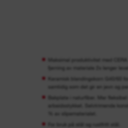
Maksimal produktivitet med CE
fjerning av materiale 2x lenger leve
Keramisk blandingskorn G40/60 for 
samtidig som det gir en jevn og pe
Bakplate i naturfiber. Mer fleksibel
arbeidsstykket. Selvtrimende kons
% av slipematerialet.
For bruk på stål og rustfritt stål.