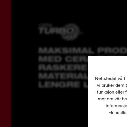
MAKSIMAL PROD
MED CERA TURB
RASKERE
MATERIALFJERN
Nettstedet vårt 
LENGRE LEVETID
vi bruker dem t
funksjon eller 
mer om vår bru
informasjo
«Innstill