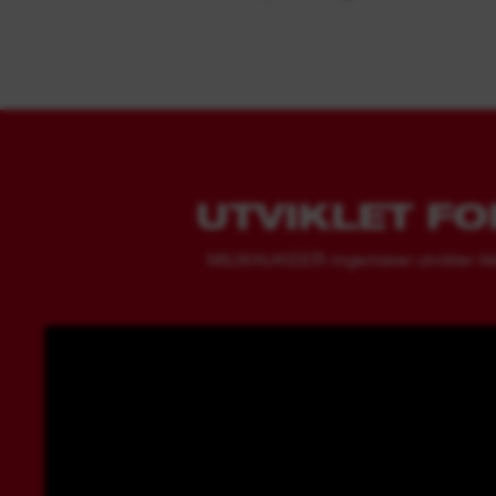
UTVIKLET F
MILWAUKEE®-ingeniører utvikler ikke 