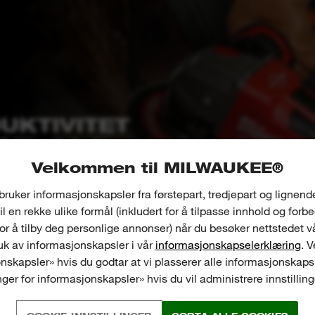
UKTIVITET
O™, 50 %
Velkommen til MILWAUKEE®
ING OG 2X
bruker informasjonskapsler fra førstepart, tredjepart og lignend
il en rekke ulike formål (inkludert for å tilpasse innhold og forb
for å tilby deg personlige annonser) når du besøker nettstedet v
k av informasjonskapsler i vår
informasjonskapselerklæring
. 
nskapsler» hvis du godtar at vi plasserer alle informasjonskapsl
inger for informasjonskapsler» hvis du vil administrere innstillin