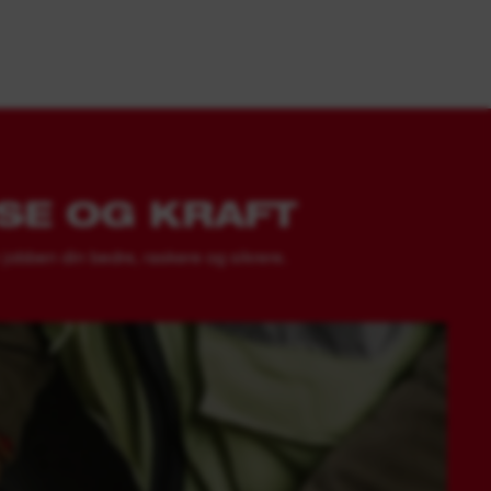
SE OG KRAFT
jobben din bedre, raskere og sikrere.