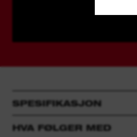
SPESIFIKASJON
HVA FØLGER MED