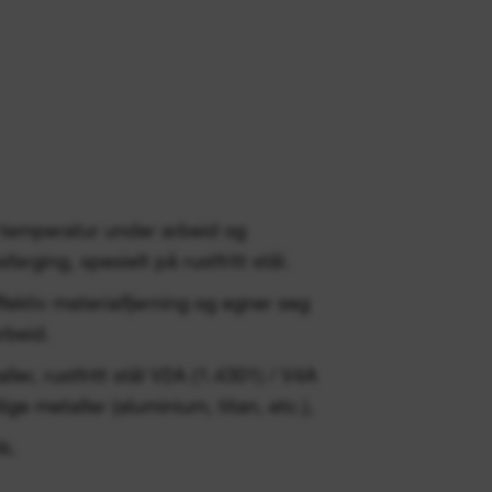
re temperatur under arbeid og
farging, spesielt på rustfritt stål.
ffektiv materialfjerning og egner seg
rbeid.
ller, rustfritt stål V2A (1.4301) / V4A
ige metaller (aluminium, titan, etc.),
k.