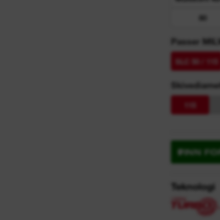
80
Passer MI
SLC 50 / 115
Skivediame
115
FINN F
Teknologi