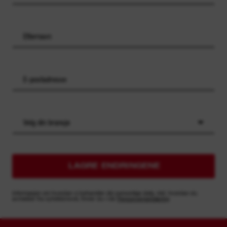
Velg din bransje
LAGRE ENDRINGENE
Informasjon om hvordan vi behandler din personlige data, inkl. hvordan du
avmelder fra nyhetsbrevet, finner du i vår
Personvernerklæring