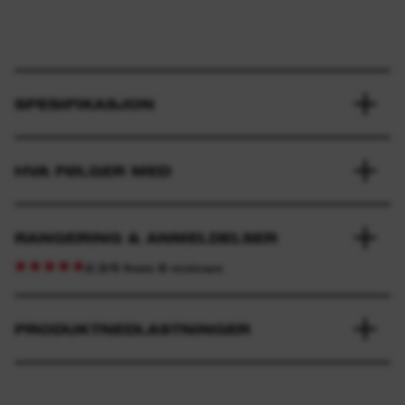
SPESIFIKASJON
HVA FØLGER MED
RANGERING & ANMELDELSER
2.3/5 from 6 reviews
PRODUKTNEDLASTNINGER