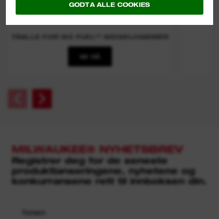
GODTA ALLE COOKIES
TRALLE FOR MX FUEL™ MEISELHAMMER
SE NÅ
MILWAUKEE® NYHETSBREV
Registrer deg for de seneste
produktlanseringene, nyhetene og
konkurransene rett til innboksen din.