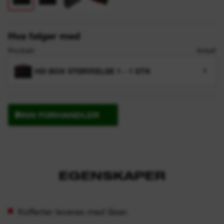
Hva følger med
Produkt
Antall
HD BOX STØRRELSE 1 - 1 STK
1
FINN FORHANDLER
EGENSKAPER
Kofferter leveres med låser.