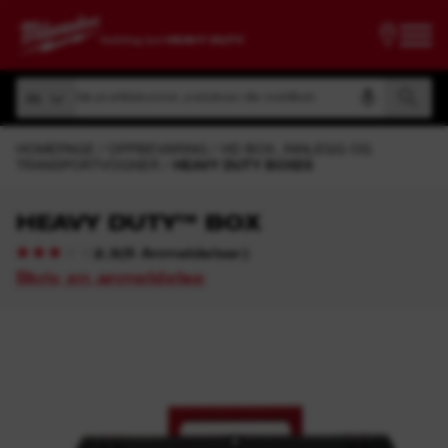
Søk på artikkelnummer, produktnavn eller modellkode
Alt
Søk på artikkelnummer, produktnavn eller modellkode
Alt
HOMEPAGE
OPPBEVARING
HD BOX, INNLEGG OG
TRANSPORTVOGNER
HEAVY DUTY BOXES
HEAVY DUTY™ BOX
(
6
Anmeldelser
)
2.3
Skriv en anmeldelse