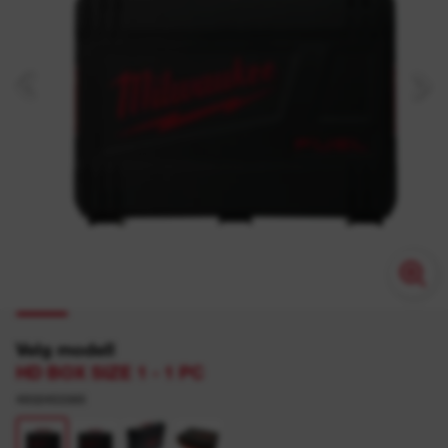
Velg modell
HD BOX SIZE 1 - 1 PC
4932453385