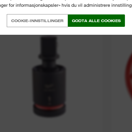
inger for informasjonskapsler» hvis du vil administrere innstillin
COOKIE-INNSTILLINGER
GODTA ALLE COOKIES
1" impact universal joint
1" 