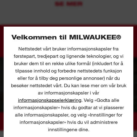
SE MER
Innovativt høydejusteringssystem med en 0,4
mm mikrojustering
Aktiv brems stopper overfreseren hurtig
Velkommen til MILWAUKEE®
Inkludert dykkbase har 3 stopppinner
GALLERI
Nettstedet vårt bruker informasjonskapsler fra
Dobbel LED-lys belyser arbeidsflaten
førstepart, tredjepart og lignende teknologier, og vi
Kompatibel med støvoppsamler (DEK 26)
bruker dem til en rekke ulike formål (inkludert for å
tilpasse innhold og forbedre nettstedets funksjon
Leveres med 2 x støvutsugingsutstyr, 146 mm
eller for å tilby deg personlige annonser) når du
underplate 31,75 mm, 6 mm og 8 mm spenner,
besøker nettstedet vårt. Du kan lese mer om vår bruk
dykkbunn, 2 x sidegjerder
av informasjonskapsler i vår
informasjonskapselerklæring
. Velg «Godta alle
Vår FUEL™ plattform redefinerer verden innen
informasjonskapsler» hvis du godtar at vi plasserer
batteridrevne teknologier. Den børsteløse
alle informasjonskapsler, og velg «Innstillinger for
POWERSTATE™ motoren, REDLITHIUM™
informasjonskapsler» hvis du vil administrere
batteriet og REDLINK PLUS™ elektronikken fra
innstillingene dine.
MILWAUKEE® leverer overlegen kraft, batteritid