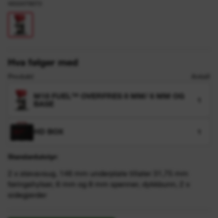
4933479073
Hva følger med
Produkt
Antall
M18 FUEL™ OVERFRES 8 MM/ 6 MM OG
1
BASE
HD BOX
1
Standardutstyr:
2 x støvavsug, 146 mm underplate tillater 31,75 mm
føringshylser, 6 mm og 8 mm spenner, dykkbunn, 2 x
sidegjerder