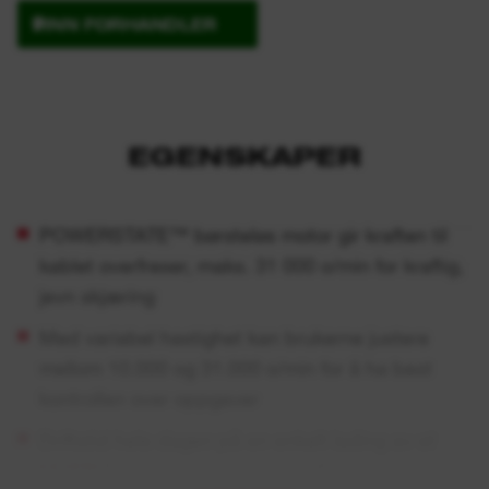
FINN FORHANDLER
EGENSKAPER
POWERSTATE™ børsteløs motor gir kraften til
kablet overfreser, maks. 31 000 o/min for kraftig,
jevn skjæring
Med variabel hastighet kan brukerne justere
mellom 10.000 og 31.000 o/min for å ha best
kontrollen over oppgaver
Driftstid hele dagen på en enkelt lading av et
M18™
5.0 Ah batteri (opp til 115 m)