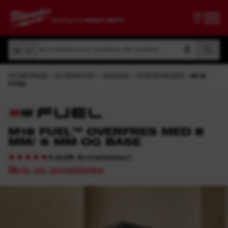
Søk på artikkelnummer, produktnavn eller modellkode
Alt
Søk på artikkelnummer, produktnavn eller modellkode
Alt
HOMEPAGE
ELVERKTØY
SAGING
OVERFRESER
M18
FTR8
M18 FUEL™ OVERFRES MED 8
MM/ 6 MM OG BASE
(
28
Anmeldelser
)
4.9
Skriv en anmeldelse