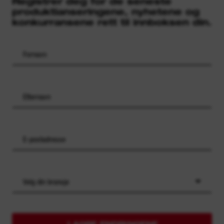
Registrer deg for de seneste
produktlanseringene, nyhetene og
konkurransene rett til innboksen din.
Velg din bransje
LAGRE ENDRINGENE