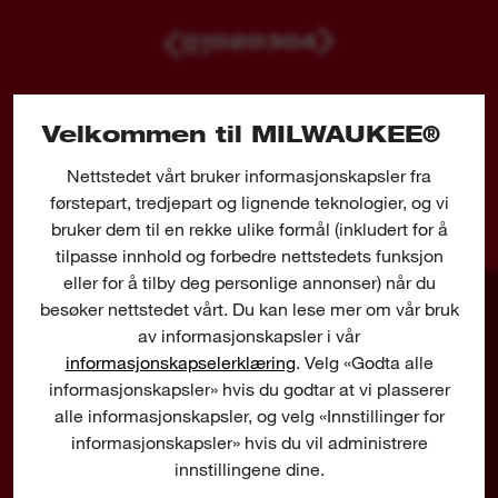
Integrert LED-lys for belysning av
arbeidsområdet
01
02
03
04
Magnesiumsåle reduserer vekten og maksimerer
holdbarheten
Velkommen til MILWAUKEE®
HIGH OUTPUT™ systemet bringer
M18 FUEL™
SETT I SOSIALE MEDIER
Nettstedet vårt bruker informasjonskapsler fra
teknologiene opp til et nytt nivå og leverer økt
førstepart, tredjepart og lignende teknologier, og vi
ytelse og forlenget batteritid. Disse verktøyene
bruker dem til en rekke ulike formål (inkludert for å
er designet for å maksimere samarbeidet med
tilpasse innhold og forbedre nettstedets funksjon
HIGH OUTPUT™ & FORGE™ batterier
eller for å tilby deg personlige annonser) når du
besøker nettstedet vårt. Du kan lese mer om vår bruk
Fleksibelt batterisystem: fungerer med alle
av informasjonskapsler i vår
MILWAUKEE®
M18™
batterier
informasjonskapselerklæring
. Velg «Godta alle
informasjonskapsler» hvis du godtar at vi plasserer
alle informasjonskapsler, og velg «Innstillinger for
informasjonskapsler» hvis du vil administrere
innstillingene dine.