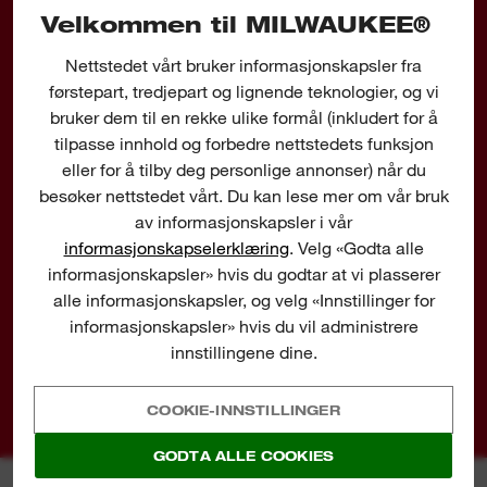
TOOLS
Velkommen til MILWAUKEE®
Milwaukee® engineers don't just design tools, they
Nettstedet vårt bruker informasjonskapsler fra
design tools to help you do your job better, faster and
førstepart, tredjepart og lignende teknologier, og vi
safer.
bruker dem til en rekke ulike formål (inkludert for å
tilpasse innhold og forbedre nettstedets funksjon
eller for å tilby deg personlige annonser) når du
besøker nettstedet vårt. Du kan lese mer om vår bruk
av informasjonskapsler i vår
BYGGET FOR Å TÅLE DE
informasjonskapselerklæring
. Velg «Godta alle
informasjonskapsler» hvis du godtar at vi plasserer
TØFFESTE FORHOLD PÅ
alle informasjonskapsler, og velg «Innstillinger for
OG UTENFOR
informasjonskapsler» hvis du vil administrere
ARBEIDSPLASSEN
innstillingene dine.
COOKIE-INNSTILLINGER
GODTA ALLE COOKIES