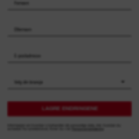
Velg din bransje
LAGRE ENDRINGENE
Informasjon om hvordan vi behandler din personlige data, inkl. hvordan du
avmelder fra nyhetsbrevet, finner du i vår
Personvernerklæring