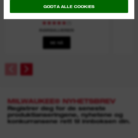
GODTA ALLE COOKIES
(
1
)
RØRSKJÆRER
SE NÅ
MILWAUKEE® NYHETSBREV
Registrer deg for de seneste
produktlanseringene, nyhetene og
konkurransene rett til innboksen din.