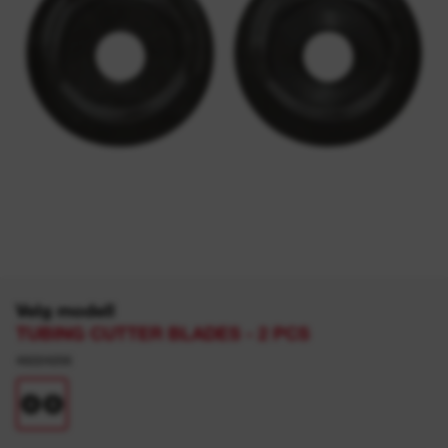
Velg modell
TUBING CUTTER BLADES - 2 PCS
48224256