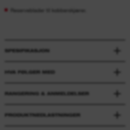
Reserveblader til kobberskjærer.
SPESIFIKASJON
HVA FØLGER MED
RANGERING & ANMELDELSER
PRODUKTNEDLASTNINGER