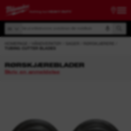
Søk på artikkelnummer, produktnavn eller modellkode
Alt
Søk på artikkelnummer, produktnavn eller modellkode
Alt
HOMEPAGE
HÅNDVERKTØY
SAGER
RØRSKJÆRERE
TUBING CUTTER BLADES
RØRSKJÆREBLADER
Skriv en anmeldelse