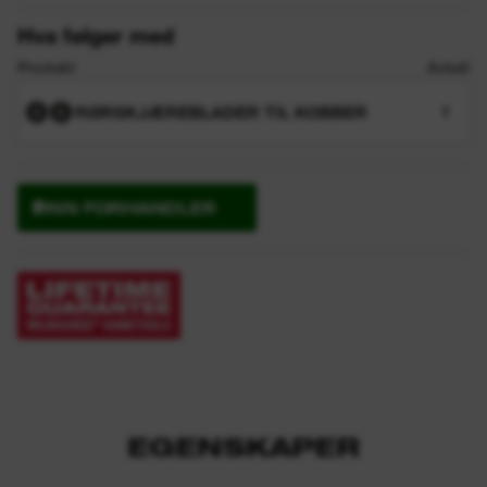
Hva følger med
Produkt
Antall
RØRSKJÆREBLADER TIL KOBBER
1
FINN FORHANDLER
EGENSKAPER