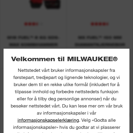
M18 FUEL™ 8 KG SDS-
MX FUEL™ 150 MM
MAX KOMBIHAMMER
DIAMANTKJERNEBOR
Velkommen til MILWAUKEE®
SE NÅ
SE NÅ
Nettstedet vårt bruker informasjonskapsler fra
førstepart, tredjepart og lignende teknologier, og vi
M18 ONEID3
M12 ONEFTR12
bruker dem til en rekke ulike formål (inkludert for å
tilpasse innhold og forbedre nettstedets funksjon
eller for å tilby deg personlige annonser) når du
besøker nettstedet vårt. Du kan lese mer om vår bruk
av informasjonskapsler i vår
informasjonskapselerklæring
. Velg «Godta alle
informasjonskapsler» hvis du godtar at vi plasserer