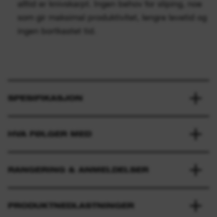
alltid er knivskarpt. Ingen behov for sliping, noe
som gir maksimal produktivitet, lengre levetid og
ingen bortkastet tid.
SPESIFIKASJON
HVA FØLGER MED
RANGERING & ANMELDELSER
PRODUKTNEDLASTNINGER