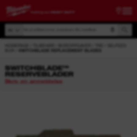
Søk på artikkelnummer, produktnavn eller modellkode
Alt
Søk på artikkelnummer, produktnavn eller modellkode
Alt
HOMEPAGE
TILBEHØR
BOROPPGAVER
TRE
SELFEED
BOR
SWITCHBLADE REPLACEMENT BLADES
SWITCHBLADE™
RESERVEBLADER
Skriv en anmeldelse