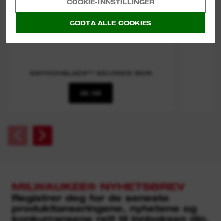
COOKIE-INNSTILLINGER
GODTA ALLE COOKIES
SWITCHBLADE™ SELFEED BOR
SE NÅ
MILWAUKEE® NYHETSBREV
Registrer deg for de seneste
produktlanseringene, nyhetene og
konkurransene rett til innboksen din.