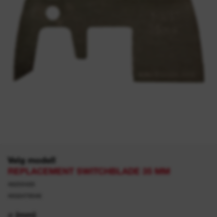
Velg modell
REPLACEMENT SWITCHBLADE 35 MM
48255420
4932479546
⌀ (mm)