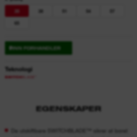
35
38
51
54
57
65
FINN FORHANDLER
Teknologi
EGENSKAPER
De utskiftbare SWITCHBLADE™ sikrer at boret