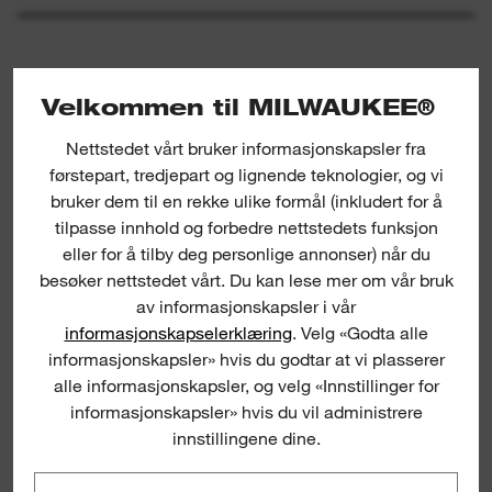
Velkommen til MILWAUKEE®
Nettstedet vårt bruker informasjonskapsler fra
førstepart, tredjepart og lignende teknologier, og vi
bruker dem til en rekke ulike formål (inkludert for å
Impact Rated Switchblade™ Selfeed Drill
Bits
tilpasse innhold og forbedre nettstedets funksjon
eller for å tilby deg personlige annonser) når du
besøker nettstedet vårt. Du kan lese mer om vår bruk
SWI
av informasjonskapsler i vår
informasjonskapselerklæring
. Velg «Godta alle
informasjonskapsler» hvis du godtar at vi plasserer
alle informasjonskapsler, og velg «Innstillinger for
informasjonskapsler» hvis du vil administrere
innstillingene dine.