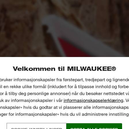
Velkommen til MILWAUKEE®
bruker informasjonskapsler fra førstepart, tredjepart og lignend
il en rekke ulike formål (inkludert for å tilpasse innhold og forb
for å tilby deg personlige annonser) når du besøker nettstedet v
k av informasjonskapsler i vår
informasjonskapselerklæring
. 
nskapsler» hvis du godtar at vi plasserer alle informasjonskapsl
inger for informasjonskapsler» hvis du vil administrere innstillin