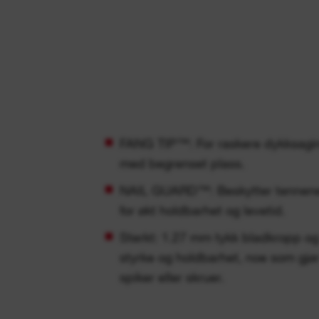
FANG TIP™: For raskere dykksagin
med begrenset plass.
NAIL GUARD™: Beskytter tennene
for økt holdbarhet og levetid.
Sterkt: 1.27 mm tykk bladkropp og
styrke og holdbarhet, noe som gjør
spiker eller skruer.