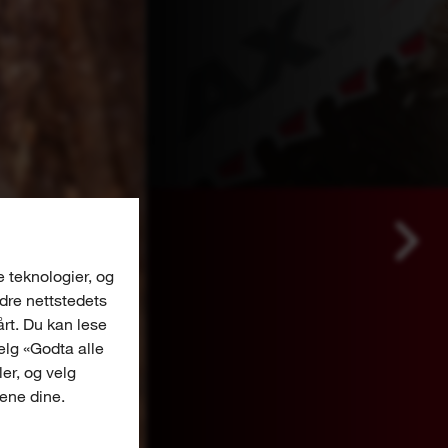
e teknologier, og
edre nettstedets
årt. Du kan lese
Velg «Godta alle
er, og velg
gene dine.