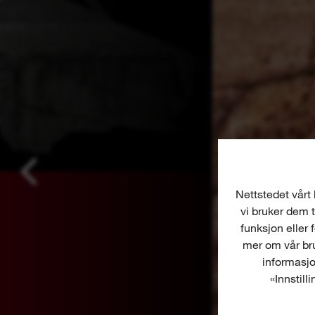
Nettstedet vårt 
vi bruker dem t
funksjon eller 
mer om vår bru
informasjo
«Innstill