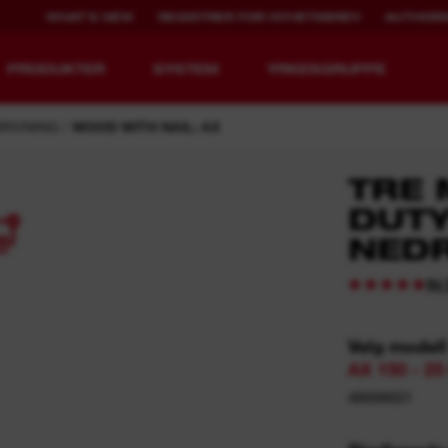
WHAT'S NEW
REGISTRER FOR NYHETSBREV
AUTHORI
PRODUKTER
SYSTEM
YRKESGRUPPE
RIVNING
WOOD WITH NAIL: AX
TRE 
DUTY
4
NED
MX FUEL™
REDLITHIUM™ USB
(
5
Velg modell
i
AX 150 - 2
48008021