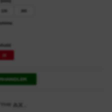
 (mm)
230
300
 tomme
nhold
25
ORHANDLER