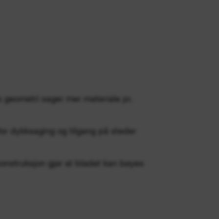
s geometri sager mer materiale pr.
for dykksaging og tilgang på steder
konstruksjon gjør at bladet kan bøyes