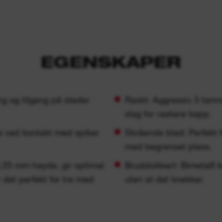
EGENSKAPER
g og tilgang på steder
Raskt: Aggressiv 5 tann
slag for raskere kapp.
 ved kontakt med spiker
Skrående blad: Perfekt 
med begrenset plass.
 25 mm høyde, gir optimal
Bruddsikkert: Bimetalll 
 det perfekt for tre med
uten at det knekker.