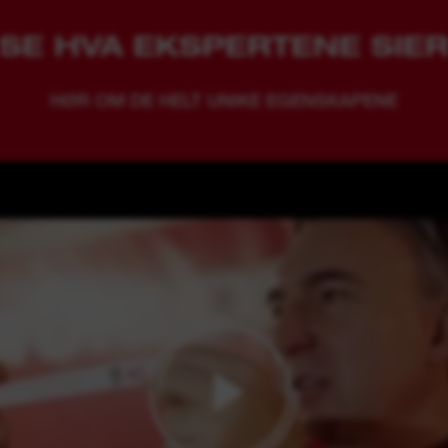
SE HVA EKSPERTENE SIE
HØR OM DE HELT UNIKE EGENSKAPENE