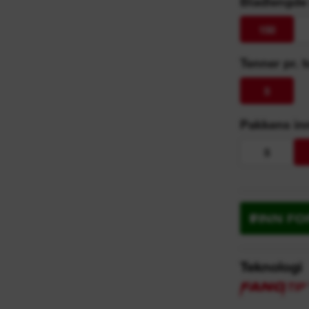
Bladlengde
150
Tenner pr.
5
Pakkens in
5
FINN F
Teknologi