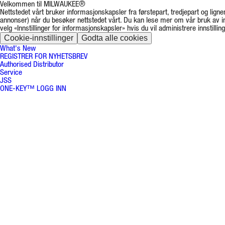
Velkommen til MILWAUKEE®
Nettstedet vårt bruker informasjonskapsler fra førstepart, tredjepart og lignen
annonser) når du besøker nettstedet vårt. Du kan lese mer om vår bruk av 
velg «Innstillinger for informasjonskapsler» hvis du vil administrere innstillin
Cookie-innstillinger
Godta alle cookies
What's New
REGISTRER FOR NYHETSBREV
Authorised Distributor
Service
JSS
ONE-KEY™ LOGG INN