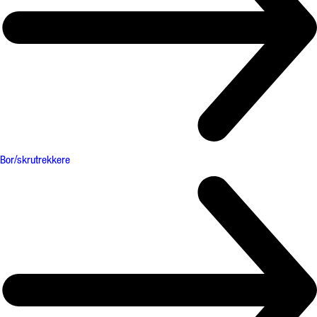
Bor/skrutrekkere