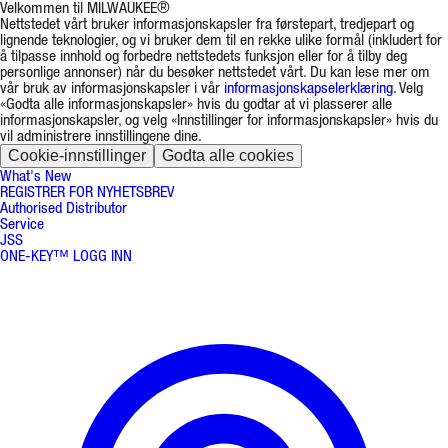
Velkommen til MILWAUKEE®
Nettstedet vårt bruker informasjonskapsler fra førstepart, tredjepart og
lignende teknologier, og vi bruker dem til en rekke ulike formål (inkludert for
å tilpasse innhold og forbedre nettstedets funksjon eller for å tilby deg
personlige annonser) når du besøker nettstedet vårt. Du kan lese mer om
vår bruk av informasjonskapsler i vår
informasjonskapselerklæring
. Velg
«Godta alle informasjonskapsler» hvis du godtar at vi plasserer alle
informasjonskapsler, og velg «Innstillinger for informasjonskapsler» hvis du
vil administrere innstillingene dine.
Cookie-innstillinger
Godta alle cookies
What's New
REGISTRER FOR NYHETSBREV
Authorised Distributor
Service
JSS
ONE-KEY™ LOGG INN