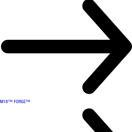
M18™ FORGE™