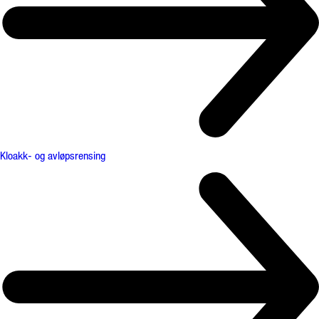
Kloakk- og avløpsrensing