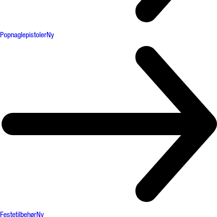
Popnaglepistoler
Ny
Festetilbehør
Ny