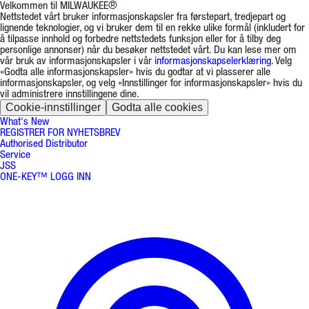
Velkommen til MILWAUKEE®
Nettstedet vårt bruker informasjonskapsler fra førstepart, tredjepart og
lignende teknologier, og vi bruker dem til en rekke ulike formål (inkludert for
å tilpasse innhold og forbedre nettstedets funksjon eller for å tilby deg
personlige annonser) når du besøker nettstedet vårt. Du kan lese mer om
vår bruk av informasjonskapsler i vår
informasjonskapselerklæring
. Velg
«Godta alle informasjonskapsler» hvis du godtar at vi plasserer alle
informasjonskapsler, og velg «Innstillinger for informasjonskapsler» hvis du
vil administrere innstillingene dine.
Cookie-innstillinger
Godta alle cookies
What's New
REGISTRER FOR NYHETSBREV
Authorised Distributor
Service
JSS
ONE-KEY™ LOGG INN