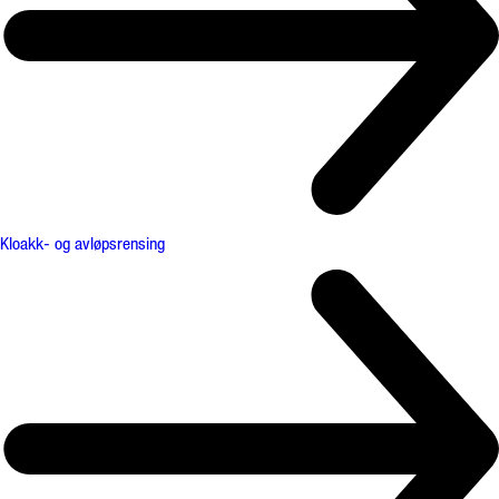
Kloakk- og avløpsrensing