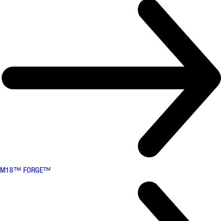
M18™ FORGE™