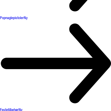
Popnaglepistoler
Ny
Festetilbehør
Ny