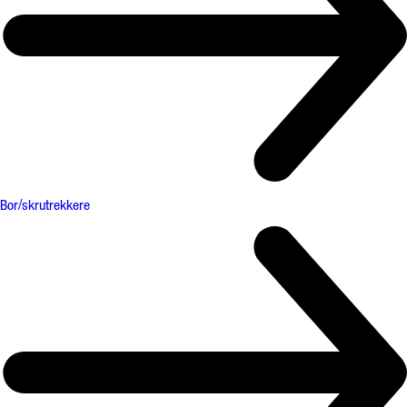
Bor/skrutrekkere