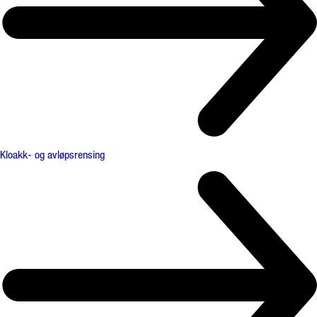
Kloakk- og avløpsrensing