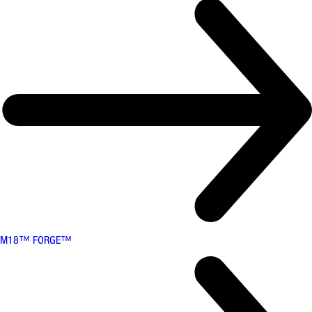
M18™ FORGE™