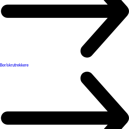
Bor/skrutrekkere