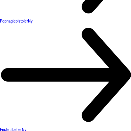
Popnaglepistoler
Ny
Festetilbehør
Ny