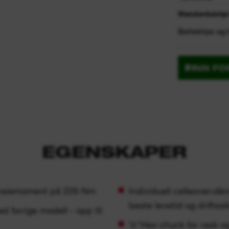
Standardutstyr
Belteklips og 
FINN F
EGENSKAPER
 dreiemoment på 226 Nm
Individuell celleovervåkn
beste levetid og driftssi
 forrige modell - opp til
¼″Hex chuck for rask og 