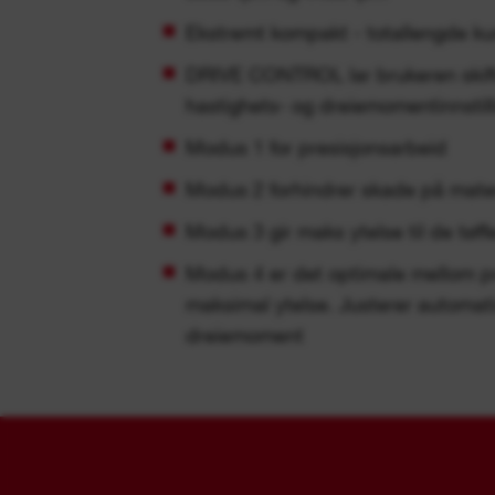
Ekstremt kompakt - totallengde k
DRIVE CONTROL lar brukeren skifte 
hastighets- og dreiemomentinnstill
Modus 1 for presisjonsarbeid
Modus 2 forhindrer skade på mater
Modus 3 gir maks ytelse til de tø
Modus 4 er det optimale mellom p
maksimal ytelse. Justerer automati
dreiemoment