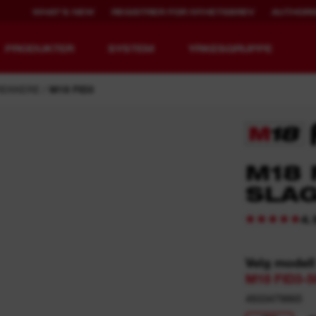
WHAT'S NEW
REGISTRER FOR NYHETSBREV
AUTHORI
PRODUKTER
SYSTEM
YRKESGRUPPE
REKKERE
M18 FID3
M18 
MX FUEL™
REDLITHIUM™ USB
SLA
4.
i
Velg modell
M18 FID3-5
4933479865