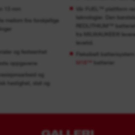
un 13 mm
Vår FUEL™ plattform red
teknologier. Den børs
mellom fire forskjellige
REDLITHIUM™ batterie
inger
fra MILWAUKEE® leverer 
levetid.
ialer og festeenhet
Fleksibelt batterisyst
M18™
batterier
ffeste oppgavene
resisjonsarbeid og
sk hastighet, støt og
GALLERI