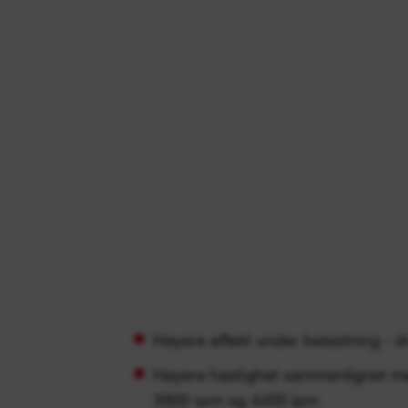
Høyere effekt under belastning -
Høyere hastighet sammenlignet med
3900 rpm og 4400 ipm