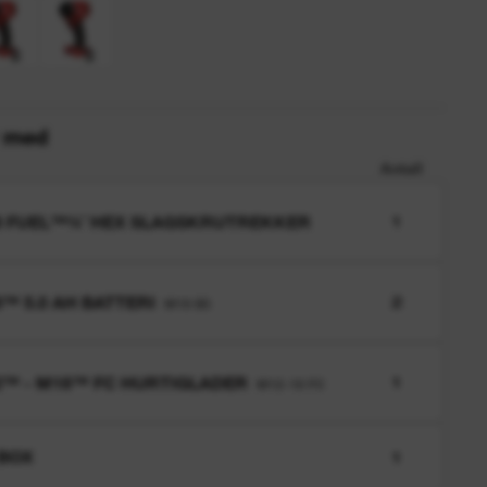
r med
Antall
 FUEL™¼˝ HEX SLAGSKRUTREKKER
1
™ 5.0 AH BATTERI
2
M18 B5
™ - M18™ FC HURTIGLADER
1
M12-18 FC
BOX
1