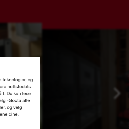
e teknologier, og
edre nettstedets
årt. Du kan lese
Velg «Godta alle
er, og velg
gene dine.