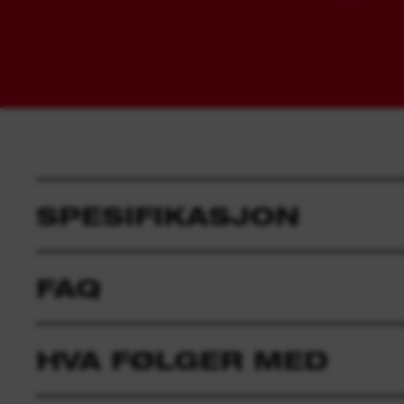
SPESIFIKASJON
FAQ
HVA FØLGER MED