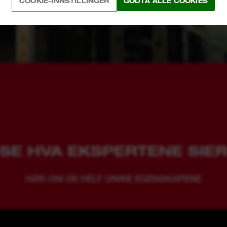
COOKIE-INNSTILLINGER
GODTA ALLE COOKIES
SE HVA EKSPERTENE SIE
HØR OM DE HELT UNIKE EGENSKAPENE