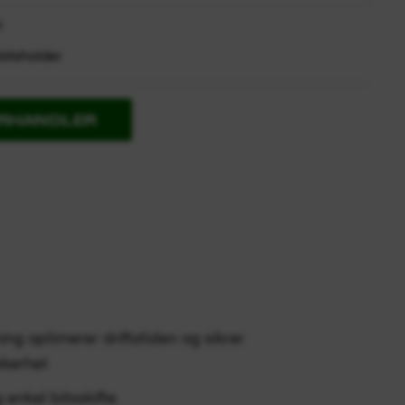
:
bitsholder
ORHANDLER
ing optimerer driftstiden og sikrer
kkerhet
enkel bitsskifte