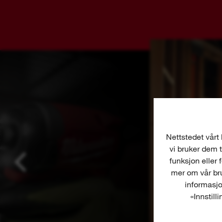
Nettstedet vårt 
vi bruker dem t
funksjon eller 
mer om vår bru
informasjo
«Innstill