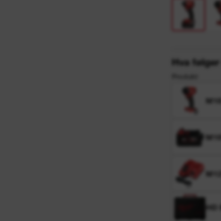
Hva følge
Produkt
M18
M18
M12
HD 