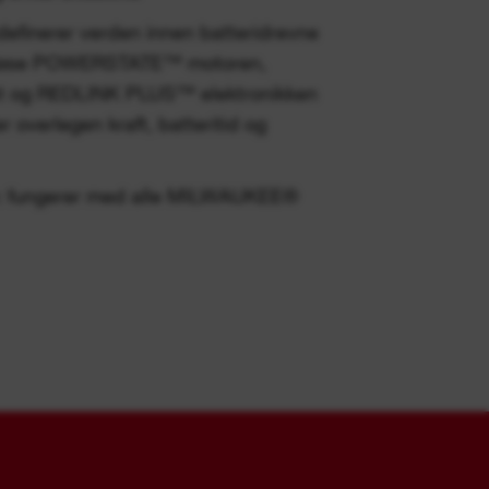
efinerer verden innen batteridrevne
teløse POWERSTATE™ motoren,
t og REDLINK PLUS™ elektronikken
overlegen kraft, batteritid og
em: fungerer med alle MILWAUKEE®