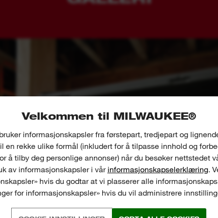
Velkommen til MILWAUKEE®
bruker informasjonskapsler fra førstepart, tredjepart og lignend
il en rekke ulike formål (inkludert for å tilpasse innhold og forb
for å tilby deg personlige annonser) når du besøker nettstedet v
k av informasjonskapsler i vår
informasjonskapselerklæring
. 
nskapsler» hvis du godtar at vi plasserer alle informasjonskapsl
inger for informasjonskapsler» hvis du vil administrere innstillin