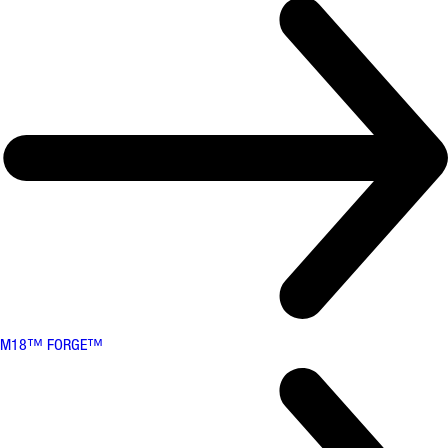
M18™ FORGE™