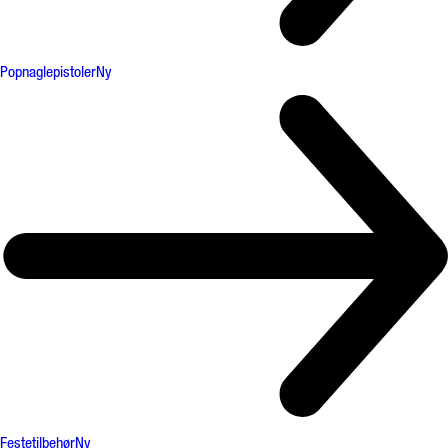
Popnaglepistoler
Ny
Festetilbehør
Ny