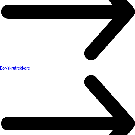
Bor/skrutrekkere