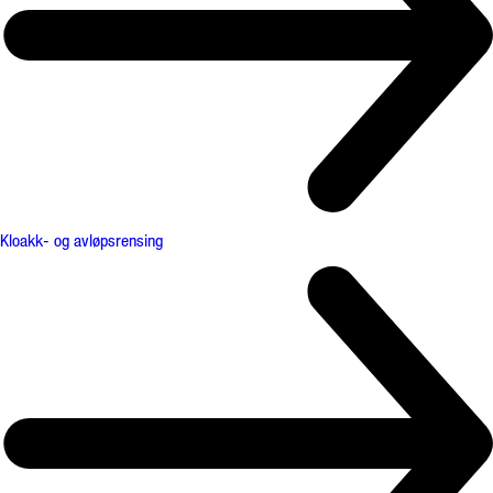
Kloakk- og avløpsrensing