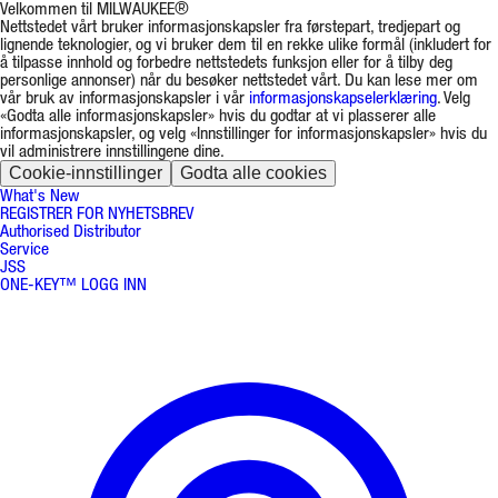
Velkommen til MILWAUKEE®
Nettstedet vårt bruker informasjonskapsler fra førstepart, tredjepart og
lignende teknologier, og vi bruker dem til en rekke ulike formål (inkludert for
å tilpasse innhold og forbedre nettstedets funksjon eller for å tilby deg
personlige annonser) når du besøker nettstedet vårt. Du kan lese mer om
vår bruk av informasjonskapsler i vår
informasjonskapselerklæring
. Velg
«Godta alle informasjonskapsler» hvis du godtar at vi plasserer alle
informasjonskapsler, og velg «Innstillinger for informasjonskapsler» hvis du
vil administrere innstillingene dine.
Cookie-innstillinger
Godta alle cookies
What's New
REGISTRER FOR NYHETSBREV
Authorised Distributor
Service
JSS
ONE-KEY™ LOGG INN