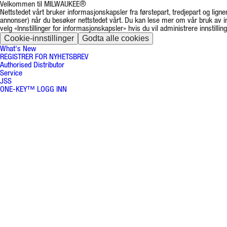
Velkommen til MILWAUKEE®
Nettstedet vårt bruker informasjonskapsler fra førstepart, tredjepart og lignen
annonser) når du besøker nettstedet vårt. Du kan lese mer om vår bruk av 
velg «Innstillinger for informasjonskapsler» hvis du vil administrere innstillin
Cookie-innstillinger
Godta alle cookies
What's New
REGISTRER FOR NYHETSBREV
Authorised Distributor
Service
JSS
ONE-KEY™ LOGG INN