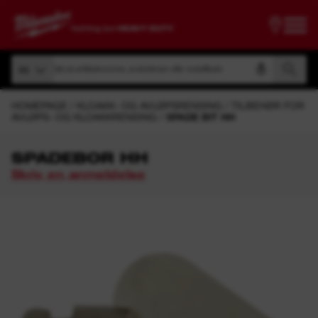
Søk på artikkelnummer, produktnavn eller modellkode
Alt
Søk på artikkelnummer, produktnavn eller modellkode
Alt
HOMEPAGE
KLOAKK- OG AVLØPSRENSING
TILBEHØR FOR
AVLØPS- OG KLOAKKRENSING
SPADE BIT HH
SPADEBOR HH
Skriv en anmeldelse