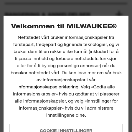
RANGERING & ANMELDELSER
Velkommen til MILWAUKEE®
PRODUKTNEDLASTNINGER
Nettstedet vårt bruker informasjonskapsler fra
førstepart, tredjepart og lignende teknologier, og vi
bruker dem til en rekke ulike formål (inkludert for å
tilpasse innhold og forbedre nettstedets funksjon
eller for å tilby deg personlige annonser) når du
MILWAUKEE® NYHETSBREV
besøker nettstedet vårt. Du kan lese mer om vår bruk
Registrer deg for de seneste
av informasjonskapsler i vår
produktlanseringene, nyhetene og
informasjonskapselerklæring
. Velg «Godta alle
konkurransene rett til innboksen din.
informasjonskapsler» hvis du godtar at vi plasserer
alle informasjonskapsler, og velg «Innstillinger for
informasjonskapsler» hvis du vil administrere
innstillingene dine.
COOKIE-INNSTILLINGER