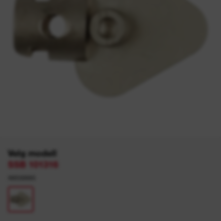
Velg modell
SSB 101316
48532683