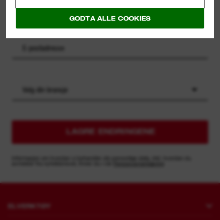
GODTA ALLE COOKIES
Velg din bransje
LAGRE ENDRINGENE
Informasjon om hvordan vi behandler din personlige data, inkl. hvordan du
avmelder fra nyhetsbrevet, finner du i vår
Personvernerklæring
ELVERKTØY