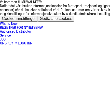
Velkommen til MILWAUKEE®
Nettstedet vårt bruker informasjonskapsler fra førstepart, tredjepart og lignen
annonser) når du besøker nettstedet vårt. Du kan lese mer om vår bruk av 
velg «Innstillinger for informasjonskapsler» hvis du vil administrere innstillin
Cookie-innstillinger
Godta alle cookies
What's New
REGISTRER FOR NYHETSBREV
Authorised Distributor
Service
JSS
ONE-KEY™ LOGG INN