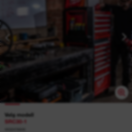
Velg modell
SRC30-1
4932478849