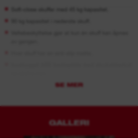
Soft-close skuffer med 45 kg kapasitet.
90 kg kapasitet i nederste skuff.
Veltebeskyttelse gjør at kun én skuff kan åpnes
av gangen.
Hver skuff har en anti-slip matte.
Innebygget ABS benkeplate med skrutrekkerhull
og ekstra rom.
SE MER
ABS hjørnebeskyttelse beskytter mot skade
under transport.
Magnetisk feste gjør det mulig å feste
batterilader direkte på skapet.
GALLERI
Brett med kroker og verktøyholdere for enkel
tilgang til de mest brukte verktøyene.