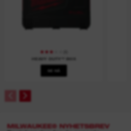
(
6
)
HEAVY DUTY™ BOX
SE NÅ
MILWAUKEE® NYHETSBREV