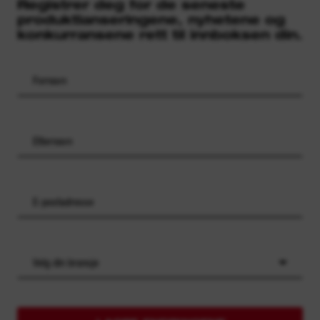
Registrer deg for de seneste
produktlanseringene, nyhetene og
konkurransene rett til innboksen din.
Velg din bransje