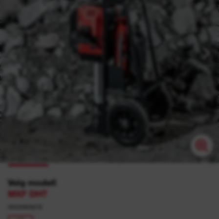
Velg modell
MXF DHT
4933464879