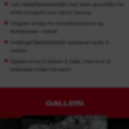
Lett meiselhammertralle med store gummihjul for
enkel transport over ujevnt terreng
Integrert stropp for meiselhammeren og
festeplasser i metall
Innebygd fjærbelastede oppbevaring for 4
meisler
Oppbevaring til batteri & lader, med krok til
ladekabel under transport
GALLERI