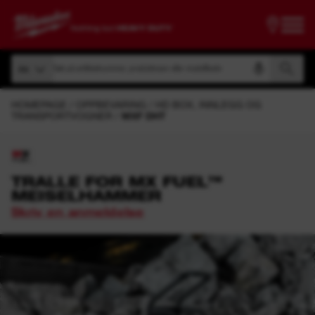
Søk på artikkelnummer, produktnavn eller modellkode
Alt
Søk på artikkelnummer, produktnavn eller modellkode
Alt
HOMEPAGE
OPPBEVARING
HD BOX, INNLEGG OG
TRANSPORTVOGNER
MXF DHT
TRALLE FOR MX FUEL™
MEISELHAMMER
Skriv en anmeldelse