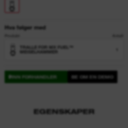
Hva følger med
Produkt
Antall
TRALLE FOR MX FUEL™
1
MEISELHAMMER
FINN FORHANDLER
BE OM EN DEMO
EGENSKAPER