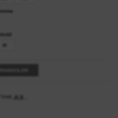
 tomme
nhold
25
ORHANDLER