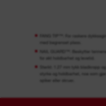
FANG TIP™: For raskere dykksagin
med begrenset plass.
NAIL GUARD™: Beskytter tennene
for økt holdbarhet og levetid.
Sterkt: 1.27 mm tykk bladkropp og
styrke og holdbarhet, noe som gjør
spiker eller skruer.