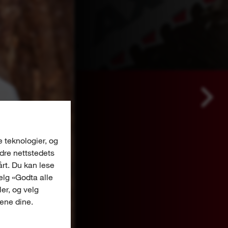
e teknologier, og
edre nettstedets
årt. Du kan lese
Velg «Godta alle
er, og velg
gene dine.