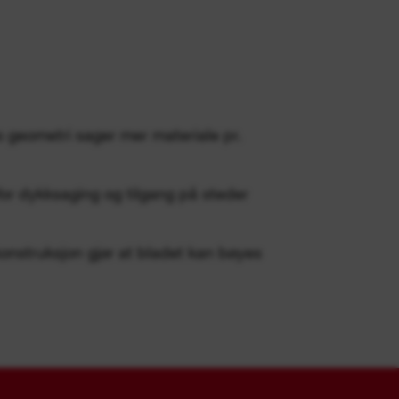
s geometri sager mer materiale pr.
for dykksaging og tilgang på steder
konstruksjon gjør at bladet kan bøyes