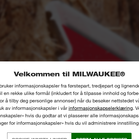
Velkommen til MILWAUKEE®
bruker informasjonskapsler fra førstepart, tredjepart og lignend
il en rekke ulike formål (inkludert for å tilpasse innhold og forb
for å tilby deg personlige annonser) når du besøker nettstedet v
k av informasjonskapsler i vår
informasjonskapselerklæring
. 
nskapsler» hvis du godtar at vi plasserer alle informasjonskapsl
inger for informasjonskapsler» hvis du vil administrere innstillin