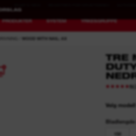
WHAT'S NEW
REGISTRER FOR NYHETSBREV
AUTHORI
PRODUKTER
SYSTEM
YRKESGRUPPE
RIVNING
WOOD WITH NAIL: AX
TRE 
DUTY
4
NED
MX FUEL™
REDLITHIUM™ USB
(
5
Velg modell
i
Bladlengde
150