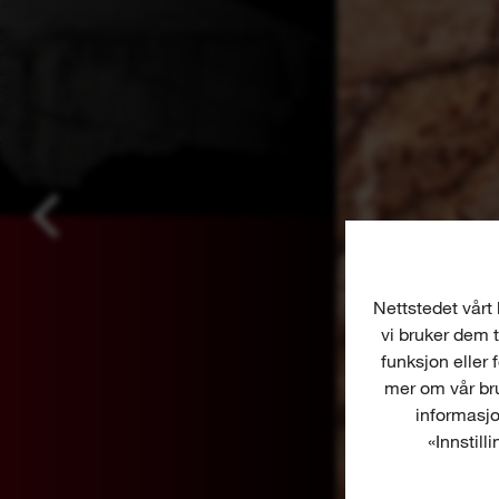
Nettstedet vårt 
vi bruker dem t
funksjon eller 
mer om vår bru
informasjo
«Innstill