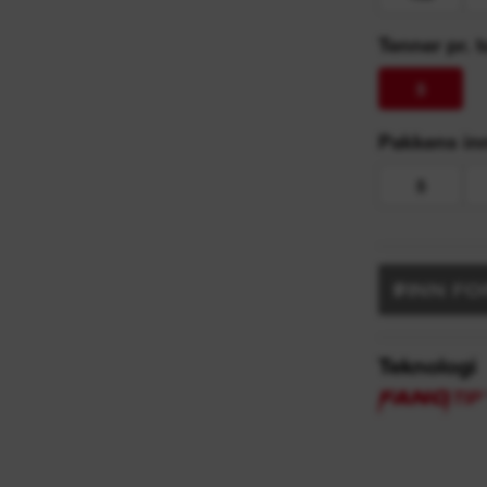
Tenner pr.
5
Pakkens in
5
FINN F
Teknologi