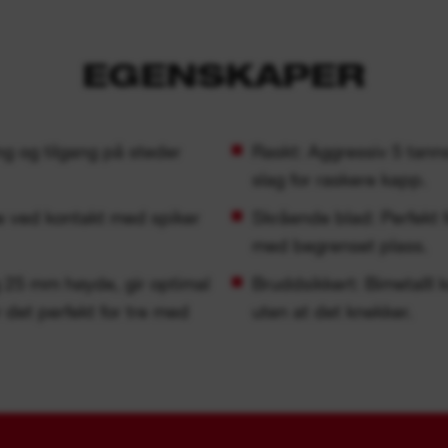
EGENSKAPER
g og tilgang på steder
Raskt: Aggressiv 5 tann
slag for raskere kapp.
 ved kontakt med spiker
Skrående blad: Perfekt 
med begrenset plass.
 25 mm høyde, gir optimal
Bruddsikkert: Bimetalll 
 det perfekt for tre med
uten at det knekker.