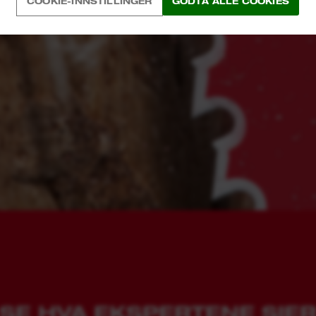
COOKIE-INNSTILLINGER
GODTA ALLE COOKIES
SE HVA EKSPERTENE SIE