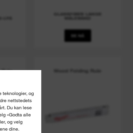
GLASSFIBER LANGE
D-LYS
MÅLEBÅND
SE NÅ
 Rule
Wood Folding Rule
e teknologier, og
edre nettstedets
årt. Du kan lese
Velg «Godta alle
er, og velg
gene dine.