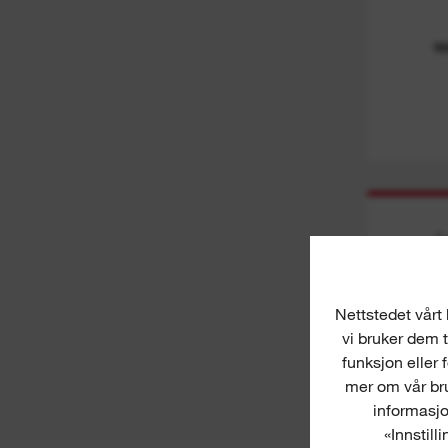
M
L
Nettstedet vårt 
vi bruker dem t
funksjon eller 
mer om vår bru
informasjo
«Innstill