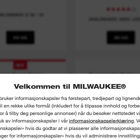
(
1
)
ÅLEBÅND 2 M / 6'
MÅLEBÅND MED LE
SE NÅ
SE NÅ
NY
ong Open Tapes
Composite Folding
Velkommen til MILWAUKEE®
bruker informasjonskapsler fra førstepart, tredjepart og lignend
il en rekke ulike formål (inkludert for å tilpasse innhold og forb
for å tilby deg personlige annonser) når du besøker nettstedet v
k av informasjonskapsler i vår
informasjonskapselerklæring
. 
nskapsler» hvis du godtar at vi plasserer alle informasjonskapsl
inger for informasjonskapsler» hvis du vil administrere innstillin