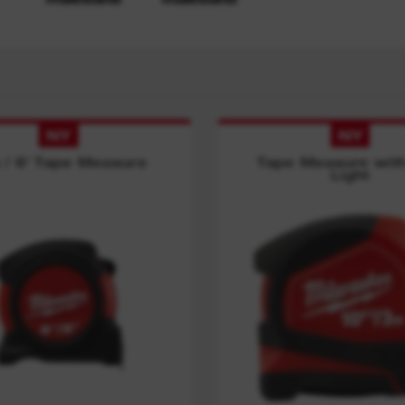
NY
NY
 / 6' Tape Measure
Tape Measure wit
Light