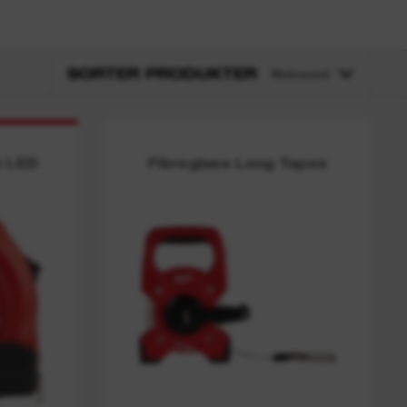
SORTER PRODUKTER
Relevant
h LED
Fibreglass Long Tapes