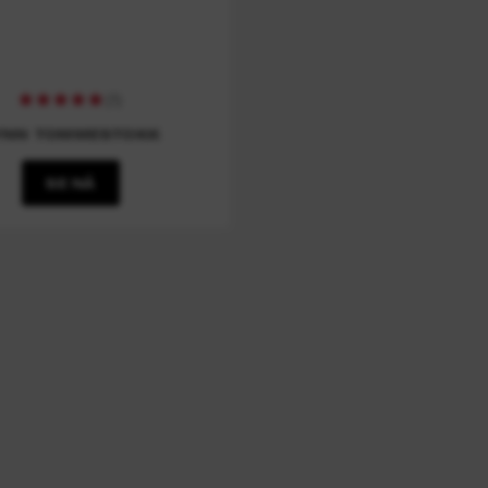
(
1
)
YNN TOMMESTOKK
SE NÅ