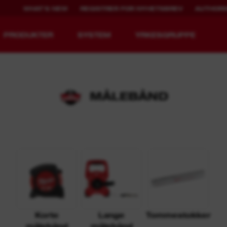
WHAT'S NEW
REGISTRER FOR NYHETSBREV
AUTHORI
PRODUKTER
SYSTEM
YRKESGRUPPE
MÅLEBÅND
MX FUEL™
REDLITHIUM™ USB
i
Korte
Lange
Tommestokker
målebånd
målebånd