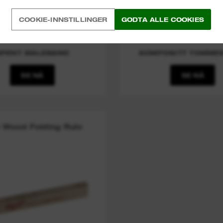
COOKIE-INNSTILLINGER
GODTA ALLE COOKIES
(
1
)
ÅPENT MÅLEBÅND
KOMPOSITT TOMME
SE NÅ
SE NÅ
m Wood Folding Rule