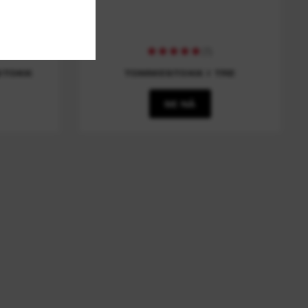
(
1
)
STOKK
TOMMESTOKK I TRE
SE NÅ