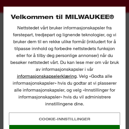
Kan brukes gjentatte ganger på samme
Velkommen til MILWAUKEE®
rørstørrelse uten å måtte justere innstillingene på
nytt etter første dybdekontroll
Nettstedet vårt bruker informasjonskapsler fra
SPESIFIKASJON
førstepart, tredjepart og lignende teknologier, og vi
Sammenleggbart håndtak gjør det enklere å
bruker dem til en rekke ulike formål (inkludert for å
bære verktøyet rundt på arbeidsplassen
tilpasse innhold og forbedre nettstedets funksjon
eller for å tilby deg personlige annonser) når du
Mekanismen gjør det mulig å rille i både
FAQ
besøker nettstedet vårt. Du kan lese mer om vår bruk
horisontal og vertikal posisjon
av informasjonskapsler i vår
Fleksibelt batterisystem: fungerer med alle
informasjonskapselerklæring
. Velg «Godta alle
HVA FØLGER MED
MILWAUKEE®
M18™
batterier
informasjonskapsler» hvis du godtar at vi plasserer
alle informasjonskapsler, og velg «Innstillinger for
informasjonskapsler» hvis du vil administrere
RANGERING & ANMELDELSER
innstillingene dine.
5/5 from 2 reviews
COOKIE-INNSTILLINGER
PRODUKTNEDLASTNINGER